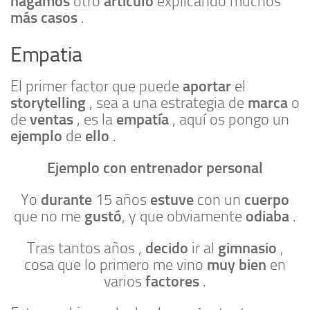
hagamos
artículo
otro
explicando muchos
más
casos
.
Empatia
aportar
El primer factor que puede
el
storytelling
marca
, sea a una estrategia de
o
ventas
empatía
de
, es la
, aquí os pongo un
ejemplo
ello
de
.
Ejemplo con entrenador personal
durante
estuve
cuerpo
Yo
15 años
con un
gustó
odiaba
que no me
, y que obviamente
.
decido
gimnasio
Tras tantos años ,
ir al
,
muy bien
cosa que lo primero me vino
en
factores
varios
.