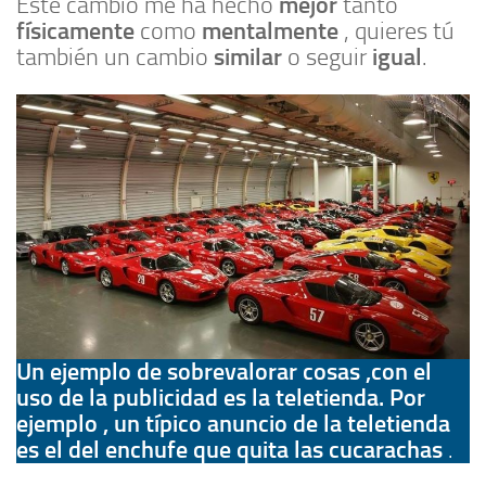
mejor
Este cambio me ha hecho
tanto
físicamente
mentalmente
como
, quieres tú
similar
igual
también un cambio
o seguir
.
Un ejemplo de sobrevalorar cosas ,con el
uso de la publicidad es la teletienda. Por
ejemplo , un típico anuncio de la teletienda
es el del enchufe que quita las cucarachas
.