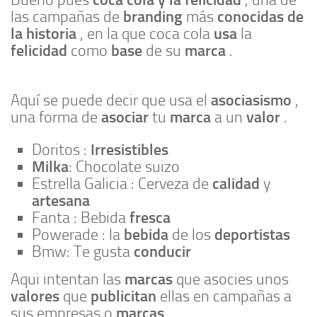
branding
conocidas de
las campañas de
más
la historia
usa
, en la que coca cola
la
felicidad
base
marca
como
de su
.
asociasismo
Aquí se puede decir que usa el
,
asociar
marca
valor
una forma de
tu
a un
.
Irresistibles
Doritos :
Milka
: Chocolate suizo
calidad
Estrella Galicia : Cerveza de
y
artesana
fresca
Fanta : Bebida
bebida
deportistas
Powerade : la
de los
conducir
Bmw: Te gusta
marcas
Aqui intentan las
que asocies unos
valores
publicitan
que
ellas en campañas a
marcas
sus empresas o
.