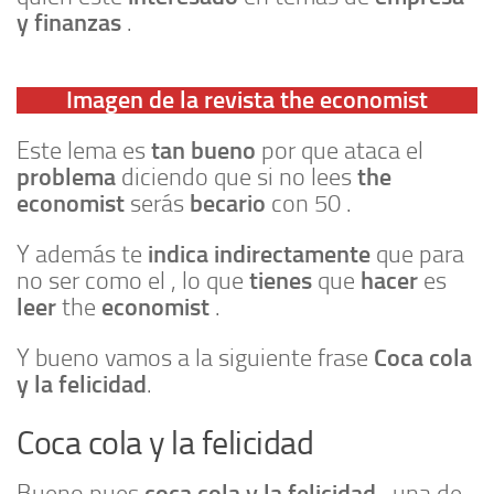
y finanzas
.
Imagen de la revista the economist
tan bueno
Este lema es
por que ataca el
problema
the
diciendo que si no lees
economist
becario
serás
con 50 .
indica indirectamente
Y además te
que para
tienes
hacer
no ser como el , lo que
que
es
leer
economist
the
.
Coca cola
Y bueno vamos a la siguiente frase
y la felicidad
.
Coca cola y la felicidad
coca cola y la felicidad
Bueno pues
, una de