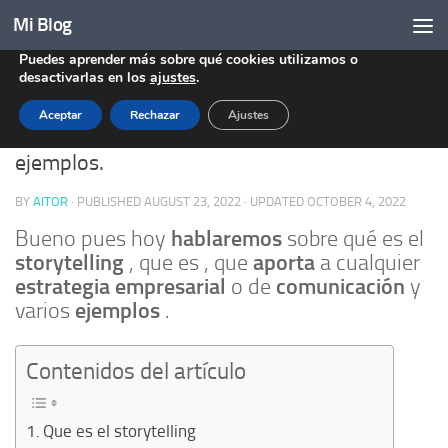
Mi Blog
Utilizamos cookies (Analíticas) para ofrecerte la mejor
Skip to content
experiencia en nuestra web.
Puedes aprender más sobre qué cookies utilizamos o
EMPRESA
/
MARKETING
0
desactivarlas en los
ajustes
.
Aceptar
Rechazar
Ajustes
Que es el storytelling , que aporta , y varios
ejemplos.
BY
AITOR
· PUBLISHED
AUGUST 23, 2022
· UPDATED
OCTOBER 4, 2022
hablaremos
Bueno pues hoy
sobre qué es el
storytelling
aporta
, que es , que
a cualquier
estrategia
empresarial
comunicación
o de
y
ejemplos
varios
.
Contenidos del artículo
Que es el storytelling