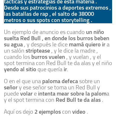
tácticas y estrategias de esta materia .
Desde sus patrocinios a deportes extremos ,
las batallas de rap , el salto de 38000
metros o sus spots con storytelling .
un niño
Un ejemplo de anuncio es cuando
suelta Red Bull , en donde los burros beben
su agua
mamá
quiero ir
, y después le dice
a
striptease
un salón
, y le dice la madre ,
burros vuelen
cuando los
, y vuelan , y el
spot termina con Red Bull te da alas y el niño
yendo al sitio
ir
que quería
.
paloma defeca
O en el que una
sobre un
señor
y ese señor se toma un Red Bull y
volar
intenta
mear sobre la palom
puede
e
a
Red Bull te da alas
y el spot termina con
.
2 ejemplos
video
Aquí os dejo
con
.