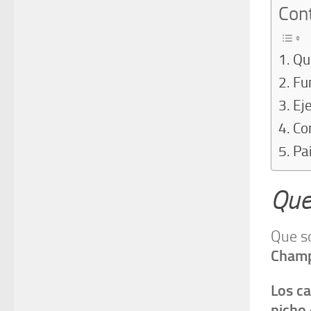
Cont
Qu
Fu
Ej
Co
Pa
Que
Que s
Champ
Los c
nicho