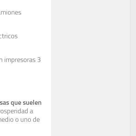
camiones
ctricos
on impresoras 3
sas que suelen
rosperidad a
medio o uno de