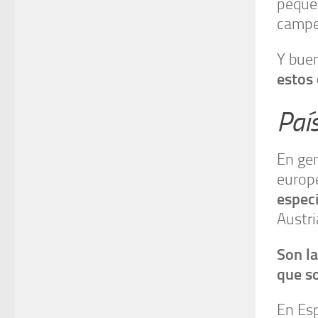
pequeñ
campe
Y bue
estos
País
En ge
europ
espec
Austri
Son l
que so
En Es