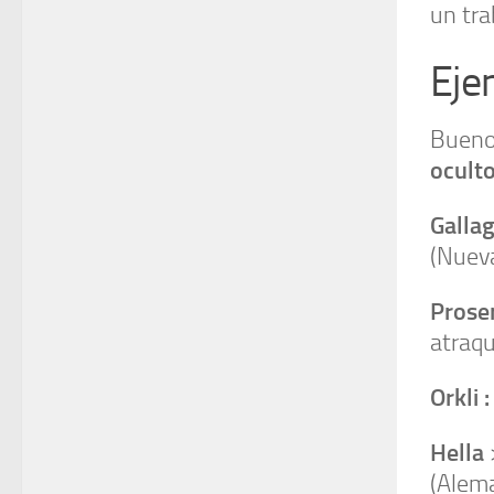
un tra
Eje
Buen
ocult
Galla
(Nuev
Prose
atraqu
Orkli 
Hella
(Alema