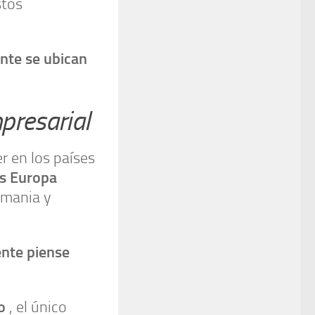
stos
nte se ubican
presarial
 en los países
es Europa
emania y
ente piense
ho
, el único