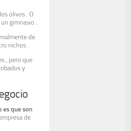
os olivos . O
 un gimnasio .
malmente de
ro nichos .
s , pero que
probados y
negocio
o es que son
 empresa de