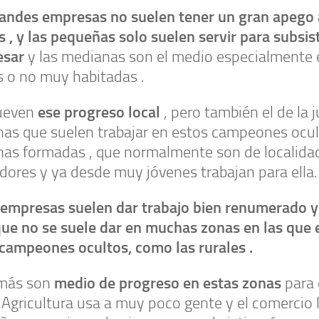
randes empresas no suelen tener un gran apego 
s , y las pequeñas solo suelen servir para subsis
esar
y las medianas son el medio especialmente
s o no muy habitadas .
ese progreso local
ueven
, pero también el de la j
nas que suelen trabajar en estos campeones ocu
nas formadas , que normalmente son de localida
dores y ya desde muy jóvenes trabajan para ella.
 empresas suelen dar trabajo bien renumerado y 
que no se suele dar en muchas zonas en las que 
campeones ocultos, como las rurales .
medio de progreso en estas zonas
más son
para
 Agricultura usa a muy poco gente y el comercio 