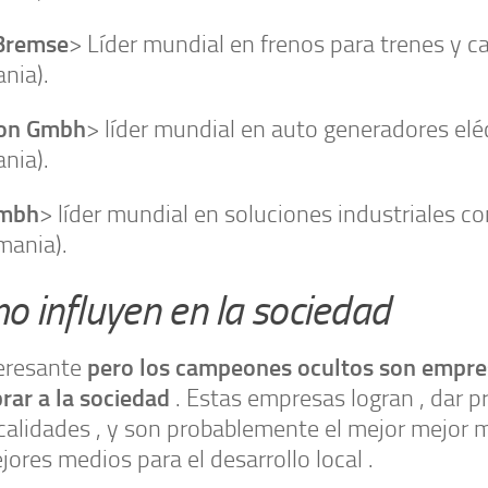
Bremse
> Líder mundial en frenos para trenes y 
nia).
on Gmbh
> líder mundial en auto generadores elé
nia).
Gmbh
> líder mundial en soluciones industriales c
mania).
o influyen en la sociedad
pero los campeones ocultos son empre
teresante
rar a la sociedad
. Estas empresas logran , dar p
calidades , y son probablemente el mejor mejor 
jores medios para el desarrollo local .