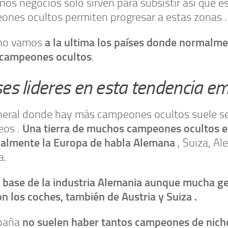
os negocios solo sirven para subsistir así que e
ones ocultos permiten progresar a estas zonas .
a la ultima los países donde normalme
no vamos
 campeones ocultos
.
es lideres en esta tendencia em
neral donde hay más campeones ocultos suele ser
Una tierra de muchos campeones ocultos 
eos .
ialmente la Europa de habla Alemana
, Suiza, Al
a.
a base de la industria Alemania aunque mucha g
n los coches, también de Austria y Suiza .
no suelen haber tantos campeones de nic
paña