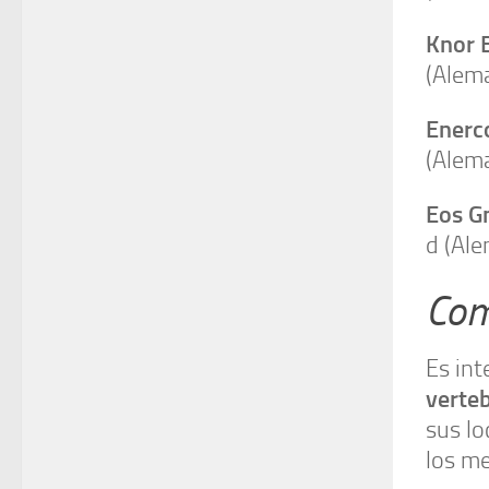
Knor 
(Alema
Enerc
(Alema
Eos 
d (Ale
Com
Es in
verteb
sus lo
los me