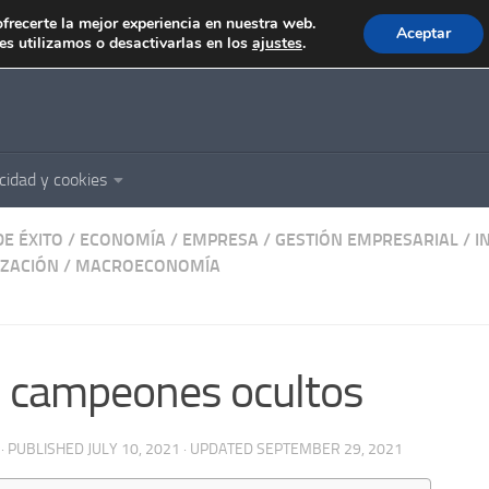
ofrecerte la mejor experiencia en nuestra web.
Aceptar
s utilizamos o desactivarlas en los
ajustes
.
cidad y cookies
E ÉXITO
/
ECONOMÍA
/
EMPRESA
/
GESTIÓN EMPRESARIAL
/
I
IZACIÓN
/
MACROECONOMÍA
 campeones ocultos
· PUBLISHED
JULY 10, 2021
· UPDATED
SEPTEMBER 29, 2021