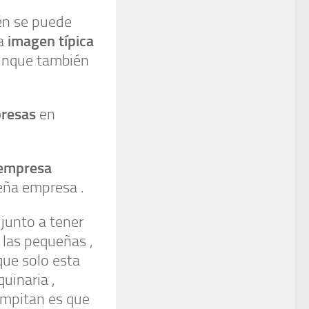
én se puede
imagen típica
a
aunque también
resas
en
 empresa
eña empresa .
junto a tener
 las pequeñas ,
que solo esta
uinaria ,
ompitan es que