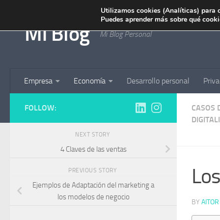
Utilizamos cookies (Analíticas) para 
Skip to content
Puedes aprender más sobre qué cookie
Mi Blog
Mi Blog Personal
Empresa
Economía
Desarrollo personal
Priva
FOLLOW:
CASOS D
DIGITAL
NEXT STORY
4 Claves de las ventas
Los
PREVIOUS STORY
Ejemplos de Adaptación del marketing a
los modelos de negocio
BY
AITOR