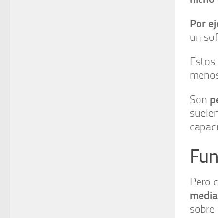
Por e
un sof
Estos
menos 
p
Son
suelen
capac
Fun
Pero c
media
sobre 