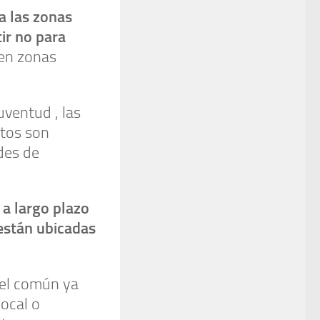
a las zonas
tir no para
 en zonas
uventud , las
ltos son
des de
a largo plazo
están ubicadas
 el común ya
local o