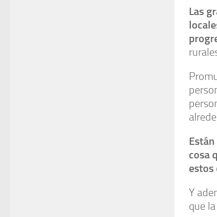
Las g
locale
progr
rurale
Prom
perso
perso
alrede
Están
cosa 
estos 
Y ade
que la