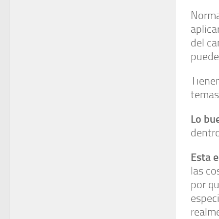
Norma
aplic
del ca
puede 
Tienen
temas 
Lo bu
dentr
Esta e
las co
por qu
especi
realm