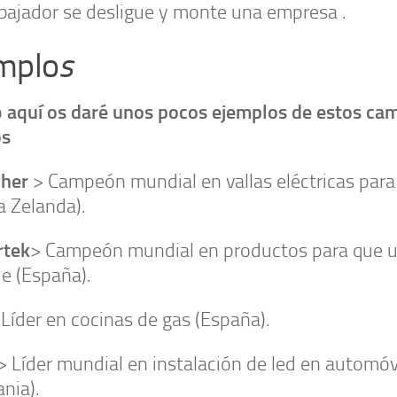
bajador se desligue y monte una empresa .
mplo
s
aquí os daré unos pocos ejemplos de estos c
o
os
gher
> Campeón mundial en vallas eléctricas par
a Zelanda).
rtek
> Campeón mundial en productos para que u
e (España).
:
Líder en cocinas de gas (España).
> Líder mundial en instalación de led en automóv
nia).