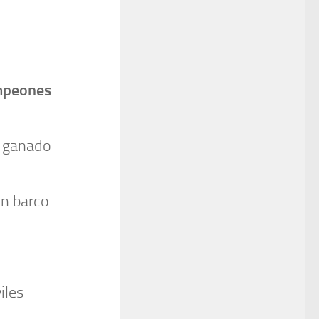
ampeones
a ganado
n barco
iles