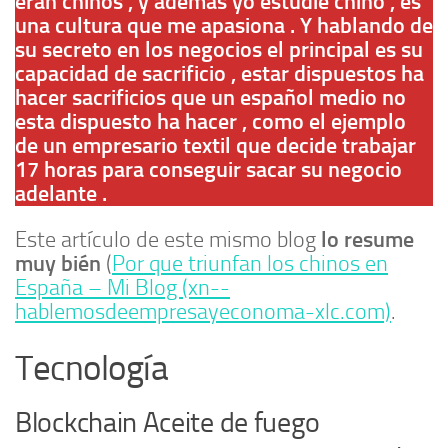
eran chinos , y además yo estudié chino , es
una cultura que me apasiona . Y hablando de
su secreto en los negocios el principal es su
capacidad de sacrificio , estar dispuestos ha
hacer sacrificios que un español medio no
esta dispuesto ha hacer , como el ejemplo
de un empresario textil que decide trabajar
17 horas para conseguir sacar su negocio
adelante .
lo resume
Este artículo de este mismo blog
muy bién
(
Por que triunfan los chinos en
España – Mi Blog (xn--
hablemosdeempresayeconoma-xlc.com)
.
Tecnología
Blockchain Aceite de fuego