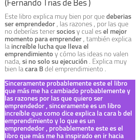
(Fernando Trias de Bes )
deberias
Este libro explica muy bien por que
ser emprendedor
, las razones , por las que
socios
el mejor
no deberías tener
y cual es
momento para emprender
, también explica
increíble lucha que lleva el
la
emprendimiento
y cómo las ideas no valen
si no solo su ejecución
nada,
. Explica muy
cara B
bien la
del emprendimiento .
Sinceramente probablemente este el libro
que más me ha cambiado probablemente y
las razones por las que quiero ser
emprendedor , sinceramente es un libro
increíble que como dice explica la cara b del
emprendimiento y lo que es un
emprendedor , probablemente este es el
libro que más me ha inspirado en ir hacia