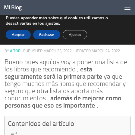
Mi Blog
Utilizamos cookies (Analíticas) para ofrecerte la mejor
Skip to content
experiencia en nuestra web.
Puedes aprender más sobre qué cookies utilizamos o
ECONOMÍA
/
EMPRESA
0
desactivarlas en los
ajustes
.
Aceptar
Rechazar
Ajustes
Libros que recomiendo
BY
AITOR
· PUBLISHED
MARCH 23, 2022
· UPDATED
MARCH 24, 2022
Bueno pues aquí os voy a poner una lista de
esta
los libros que recomiendo ,
seguramente será la primera parte
ya que
tengo muchos más libros que recomendar y
seguro que otra lista os aporta más
además de mejorar como
conocimientos ,
personas que eso es importante .
Contenidos del artículo