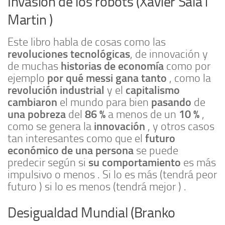
Invasión de los robots (Xavier Sala i
Martin )
Este libro habla de cosas como las
revoluciones tecnológicas
, de innovación y
historias de economía
de muchas
como por
por qué messi gana tanto
ejemplo
, como la
revolución industrial
capitalismo
y el
cambiaron
pasando
el mundo para bien
de
una pobreza
86 %
10 %
del
a menos de un
,
innovación
como se genera la
, y otros casos
futuro
tan interesantes como que el
económico de una persona
se puede
su comportamiento
predecir según si
es más
impulsivo o menos . Si lo es más (tendrá peor
futuro ) si lo es menos (tendrá mejor ) .
Desigualdad Mundial (Branko