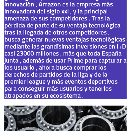
innovación , Amazon es la empresa más
innovadora del siglo xxi , y la principal
amenaza de sus competidores . Tras la
pérdida de parte de su ventaja tecnológica
tras la llegada de otros competidores ,
busca generar nuevas ventajas tecnológicas
mediante las grandísimas inversiones en I+D
casí 23000 millones , más que toda España
junta , además de usar Prime para capturar a
los usuario , ahora busca comprar los
derechos de partidos de la liga y de la
premier league y más eventos deportivos
para conseguir más usuarios y tenerlos
atrapados en su ecosistema .