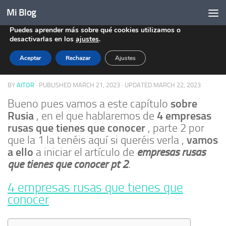
Mi Blog
Utilizamos cookies (Analíticas) para ofrecerte la mejor
Skip to content
experiencia en nuestra web.
Puedes aprender más sobre qué cookies utilizamos o
ECONOMÍA
/
MACROECONOMÍA
0
desactivarlas en los
ajustes
.
Aceptar
Rechazar
Ajustes
Empresas rusas que tienes que conocer pt 2
BY
AITOR
· PUBLISHED
MARCH 21, 2023
· UPDATED
MARCH 22, 2023
sobre
Bueno pues vamos a este capítulo
Rusia
4 empresas
, en el que hablaremos de
rusas que tienes que conocer
, parte 2 por
vamos
que la 1 la tenéis aquí si queréis verla ,
a ello
empresas rusas
a iniciar el artículo de
que tienes que conocer pt 2
.
4 empresas rusas que tienes que
conocer