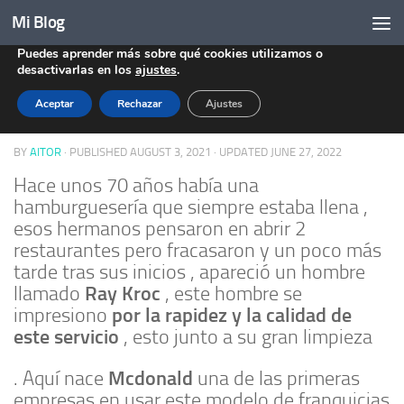
Mi Blog
Utilizamos cookies (Analíticas) para ofrecerte la mejor
Skip to content
experiencia en nuestra web.
Puedes aprender más sobre qué cookies utilizamos o
CASOS DE ÉXITO
/
EMPRESA
0
desactivarlas en los
ajustes
.
Aceptar
Rechazar
Ajustes
Las Franquicias
BY
AITOR
· PUBLISHED
AUGUST 3, 2021
· UPDATED
JUNE 27, 2022
Hace unos 70 años había una
hamburguesería que siempre estaba llena ,
esos hermanos pensaron en abrir 2
restaurantes pero fracasaron y un poco más
tarde tras sus inicios , apareció un hombre
Ray Kroc
llamado
, este hombre se
por la rapidez y la calidad de
impresiono
este servicio
, esto junto a su gran limpieza
Mcdonald
. Aquí nace
una de las primeras
empresas en usar este modelo de franquicias